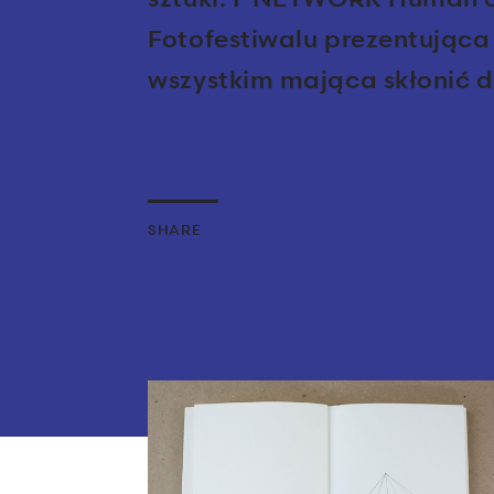
Fotofestiwalu prezentująca
wszystkim mająca skłonić do
SHARE