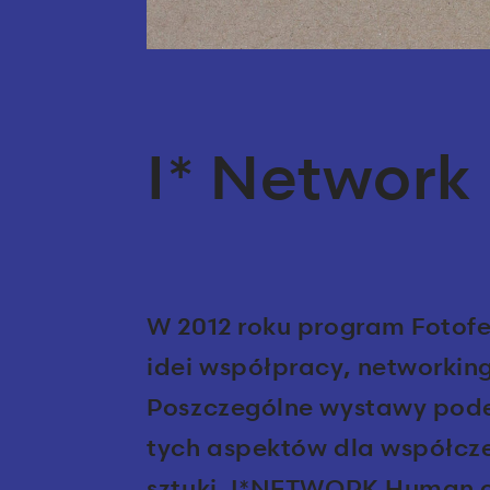
I* Network
W 2012 roku program Fotofe
idei współpracy, networkin
Poszczególne wystawy pod
tych aspektów dla współczes
sztuki. I*NETWORK Human c