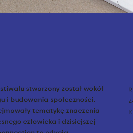
stiwalu stworzony został wokół
R
gu i budowania społeczności.
Z
ejmowały tematykę znaczenia
K
nego człowieka i dzisiejszej
onnection to edycja