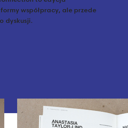
 formy współpracy, ale przede
 dyskusji.