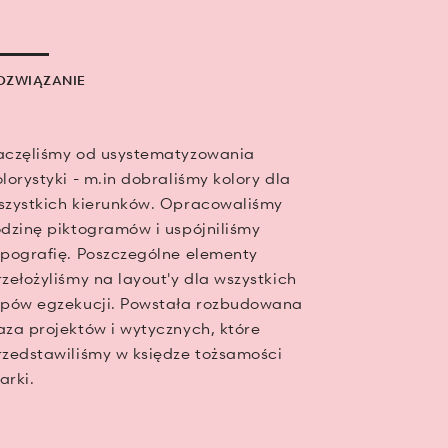
OZWIĄZANIE
aczęliśmy od usystematyzowania
olorystyki - m.in dobraliśmy kolory dla
szystkich kierunków. Opracowaliśmy
odzinę piktogramów i uspójniliśmy
ypografię. Poszczególne elementy
rzełożyliśmy na layout'y dla wszystkich
ypów egzekucji. Powstała rozbudowana
aza projektów i wytycznych, które
rzedstawiliśmy w księdze tożsamości
arki.