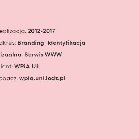
ealizacja:
2012-2017
akres:
,
Branding
Identyfikacja
,
izualna
Serwis WWW
lient:
WPiA UŁ
obacz:
wpia.uni.lodz.pl