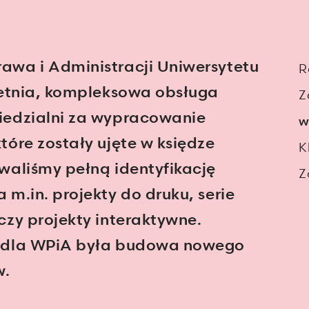
awa i Administracji Uniwersytetu
R
letnia, kompleksowa obsługa
Z
iedzialni za wypracowanie
w
óre zostały ujęte w księdze
K
waliśmy pełną identyfikację
Z
m.in. projekty do druku, serie
czy projekty interaktywne.
y dla WPiA była budowa nowego
w.