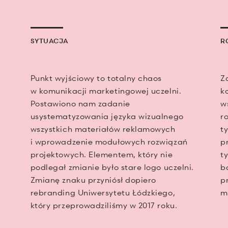
SYTUACJA
R
Punkt wyjściowy to totalny chaos
Z
w komunikacji marketingowej uczelni.
k
Postawiono nam zadanie
w
usystematyzowania języka wizualnego
r
wszystkich materiałów reklamowych
t
i wprowadzenie modułowych rozwiązań
p
projektowych. Elementem, który nie
t
podlegał zmianie było stare logo uczelni.
b
Zmianę znaku przyniósł dopiero
p
rebranding Uniwersytetu Łódzkiego,
m
który przeprowadziliśmy w 2017 roku.